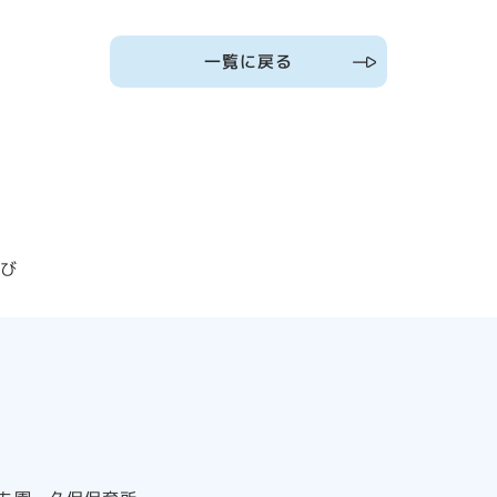
一覧に戻る
そび