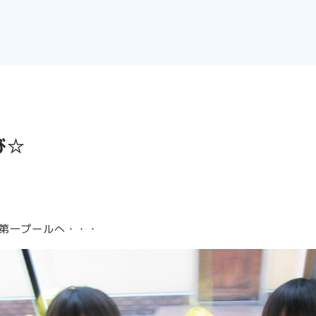
び☆
第一プールへ・・・