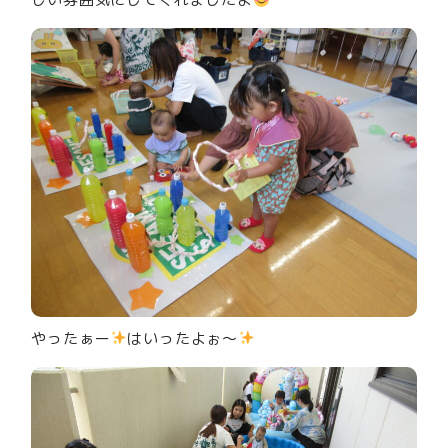
やったぁー
はいったよぉ～